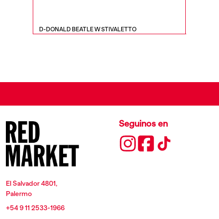
D-DONALD BEATLE W STIVALETTO
D-HAMME
Seguinos en
El Salvador 4801,
Palermo
+54 9 11 2533-1966