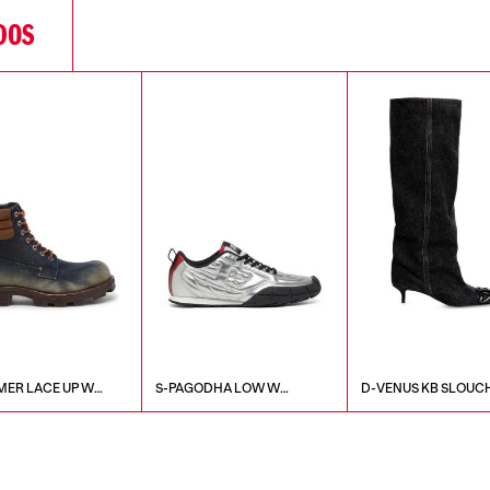
DOS
ER LACE UP W
S-PAGODHA LOW W
D-VENUS KB SLOUC
SNEAKERS
BOOTS