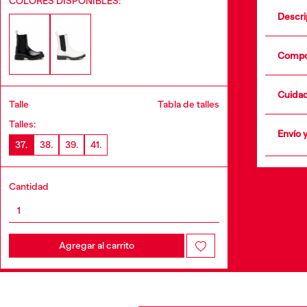
COLORES DISPONIBLES:
Descri
Estas
lograr
Compo
tirad
80%C
Cuida
Talle
Tabla de talles
•
Talles:
•
Envío 
•
37.
38.
39.
41.
•
+info
•
•
Cantidad
Agregar al carrito