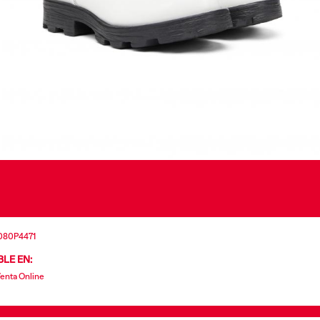
080P4471
LE EN:
Venta Online