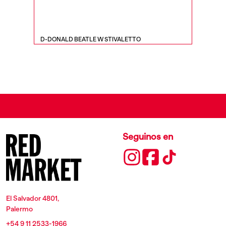
D-DONALD BEATLE W STIVALETTO
D-HAMME
Seguinos en
El Salvador 4801,
Palermo
+54 9 11 2533-1966