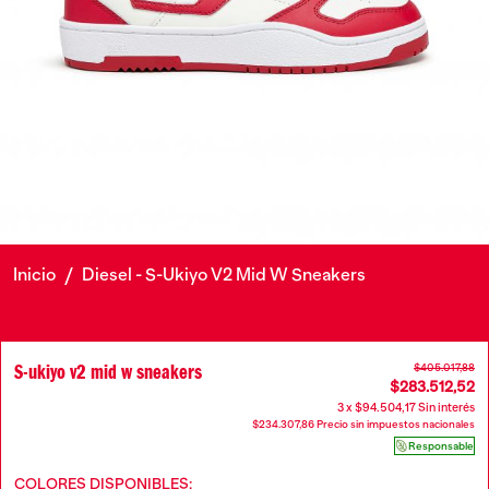
Inicio
/
Diesel - S-Ukiyo V2 Mid W Sneakers
S-ukiyo v2 mid w sneakers
$405.017,88
$283.512,52
3 x $94.504,17 Sin interés
$234.307,86 Precio sin impuestos nacionales
Responsable
COLORES DISPONIBLES: