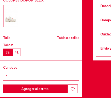
COLORES DISPONIBLES:
Descri
Compo
Cuida
Talle
Tabla de talles
•
Talles:
Envío 
39.
41.
+info
Cantidad
Agregar al carrito