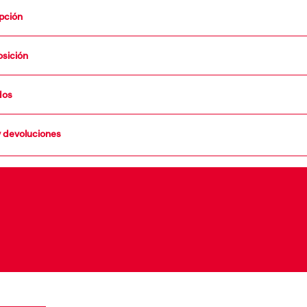
pción
sición
dos
y devoluciones