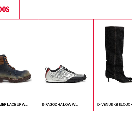
DOS
ER LACE UP W
S-PAGODHA LOW W
D-VENUS KB SLOUC
SNEAKERS
BOOTS