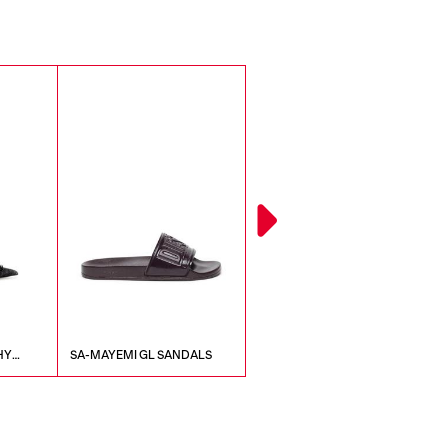
HY
SA-MAYEMI GL SANDALS
D-VENUS SB 40 DECOLLETE'