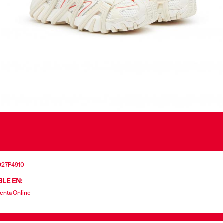
927P4910
LE EN:
Venta Online