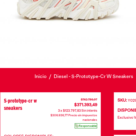
Inicio
/
Diesel - S-Prototype-Cr W Sneakers
S-prototype-cr w
$742.786,97
SKU:
Y02
$371.393,49
sneakers
DISPONIB
3 x $123.797,83 Sin interés
$306.936,77 Precio sin impuestos
Exclusivo 
nacionales
Responsable