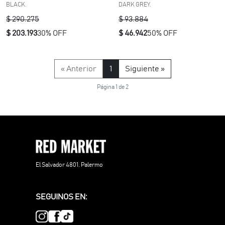
BLACK.
DARK GREY.
$ 290.275
$ 93.884
$ 203.193
30% OFF
$ 46.942
50% OFF
« Anterior
1
Siguiente »
Página 1 de 2
El Salvador 4801, Palermo
SEGUINOS EN: