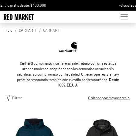
ío gratis desde: $400.000
Inicio
CARHARTT
CARHARTT
Carhartt
combina su rica herencia de trabajo con una estética
Carhartt
urbana moderna, adaptándose a las demandas actuales sin
sacrificar su compromiso con la calidad. Ofrece ropa resistente y
práctica resonando también con el estilo contemporáneo.
Desde
1889, EE.UU.
Filtrar
Ordenar por: Mayor precio
rca
bro