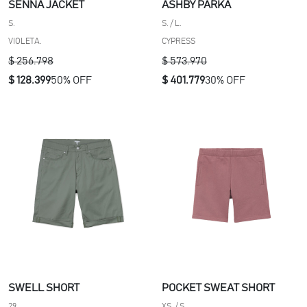
SENNA JACKET
ASHBY PARKA
S.
S. / L.
VIOLETA.
CYPRESS
$ 256.798
$ 573.970
$ 128.399
50% OFF
$ 401.779
30% OFF
SWELL SHORT
POCKET SWEAT SHORT
29.
XS. / S.