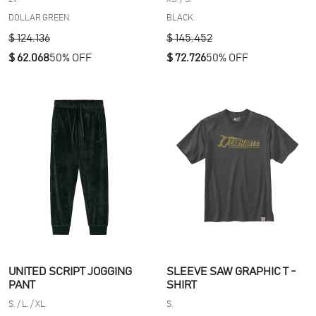
DOLLAR GREEN.
BLACK.
$ 124.136
$ 145.452
$ 62.068
50% OFF
$ 72.726
50% OFF
UNITED SCRIPT JOGGING
SLEEVE SAW GRAPHIC T -
PANT
SHIRT
S. / L. / XL.
S.