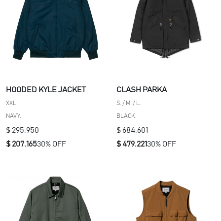
po
lles
ACTUALIZAR
HOODED KYLE JACKET
CLASH PARKA
XXL.
S. / M. / L.
NAVY.
BLACK.
$ 295.950
$ 684.601
$ 207.165
30% OFF
$ 479.221
30% OFF