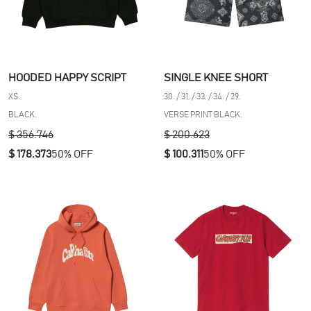
HOODED HAPPY SCRIPT
SINGLE KNEE SHORT
XS.
30. / 31. / 33. / 34. / 29.
BLACK.
VERSE PRINT BLACK.
$ 356.746
$ 200.623
$ 178.373
50% OFF
$ 100.311
50% OFF