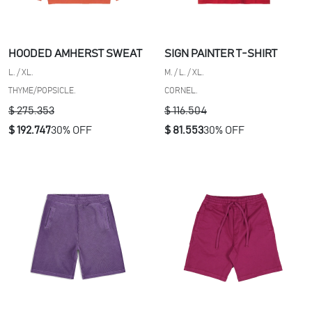
HOODED AMHERST SWEAT
SIGN PAINTER T-SHIRT
L. / XL.
M. / L. / XL.
THYME/POPSICLE.
CORNEL.
$ 275.353
$ 116.504
$ 192.747
30% OFF
$ 81.553
30% OFF