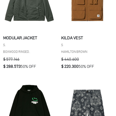
MODULAR JACKET
KILDA VEST
S.
S
BOXWOOD RINSED.
HAMILTON BROWN
$ 577.146
$ 440.600
$ 288.573
50% OFF
$ 220.300
50% OFF