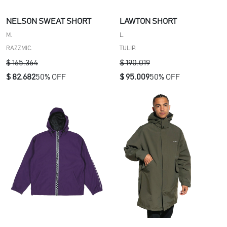
NELSON SWEAT SHORT
LAWTON SHORT
M.
L.
RAZZMIC.
TULIP.
$ 165.364
$ 190.019
$ 82.682
50% OFF
$ 95.009
50% OFF