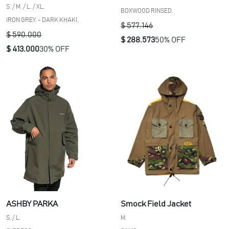
S. / M. / L. / XL.
BOXWOOD RINSED.
IRON GREY. - DARK KHAKI.
$ 577.146
$ 590.000
$ 288.573
50% OFF
$ 413.000
30% OFF
Smock Field Jacket
ASHBY PARKA
M.
S. / L.