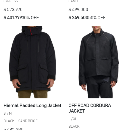
CAMO
CYPRESS
$ 499.000
$ 573.970
$ 249.500
50% OFF
$ 401.779
30% OFF
Hiemal Padded Long Jacket
OFF ROAD CORDURA
JACKET
S. / M.
L / XL
BLACK. - SAND BEIGE.
BLACK
$ 495.580