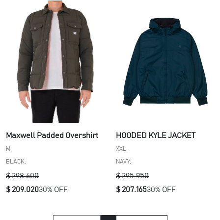
Maxwell Padded Overshirt
HOODED KYLE JACKET
M.
XXL.
BLACK.
NAVY.
$ 298.600
$ 295.950
$ 209.020
30% OFF
$ 207.165
30% OFF