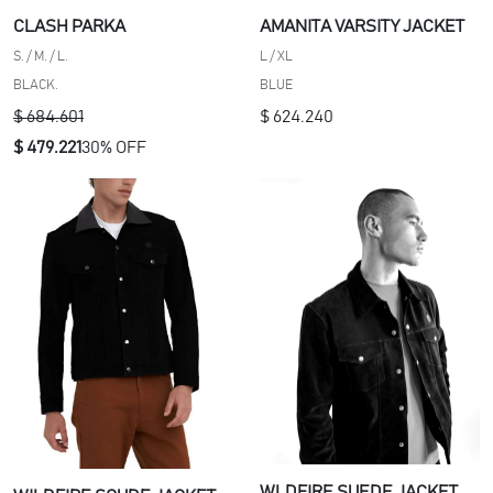
ACTUALIZAR
AMANITA VARSITY JACKET
CLASH PARKA
L / XL
S. / M. / L.
BLUE
BLACK.
$ 624.240
$ 684.601
$ 479.221
30% OFF
WLDFIRE SUEDE JACKET