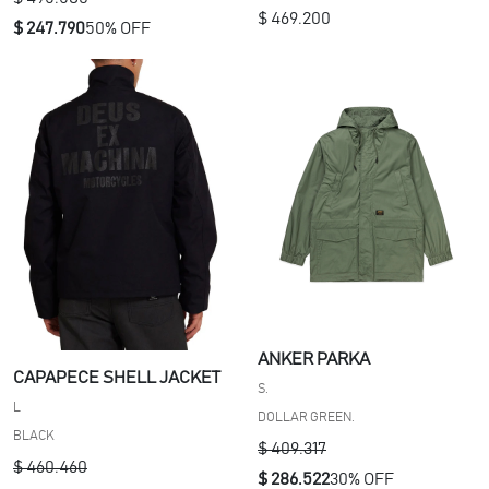
$ 469.200
$ 247.790
50% OFF
ANKER PARKA
CAPAPECE SHELL JACKET
S.
L
DOLLAR GREEN.
BLACK
$ 409.317
$ 460.460
$ 286.522
30% OFF