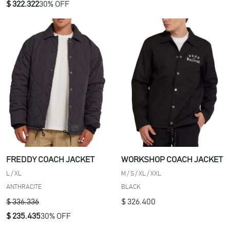
$ 322.322
30% OFF
FREDDY COACH JACKET
WORKSHOP COACH JACKET
L / XL
M / S / XL / XXL
ANTHRACITE
BLACK
$ 336.336
$ 326.400
$ 235.435
30% OFF