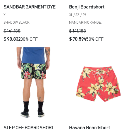
ACTUALIZAR
SANDBAR GARMENT DYE
Benji Boardshort
XL.
31. / 32. / 29.
SHADOW BLACK.
MANDARIN ORANGE.
$ 141.188
$ 141.188
$ 98.832
30% OFF
$ 70.594
50% OFF
STEP OFF BOARDSHORT
Havana Boardshort