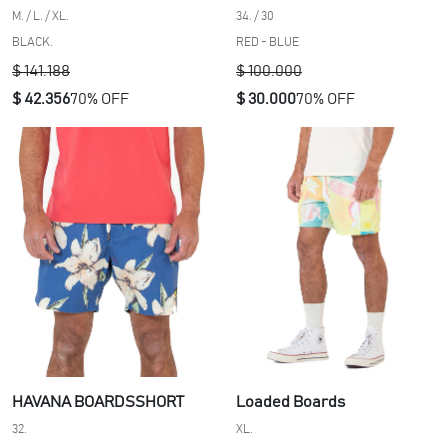
M. / L. / XL.
34. / 30
BLACK.
RED - BLUE
$ 141.188
$ 100.000
$ 42.356
70% OFF
$ 30.000
70% OFF
HAVANA BOARDSSHORT
Loaded Boards
32.
XL.