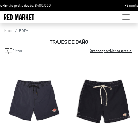
•
Envío gratis desde: $400.000
Inicio
ROPA
TRAJES DE BAÑO
Deus Ex Machina
Filtrar
Ordenar por:Menor precio
rca
bro
po
lles