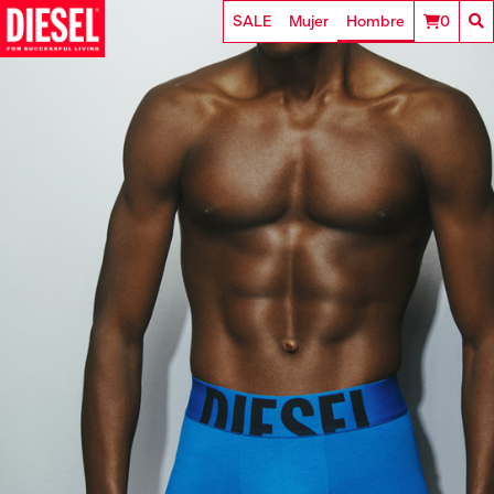
SALE
Mujer
Hombre
0