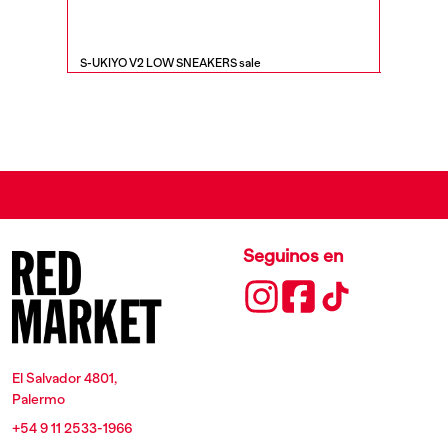
S-UKIYO V2 LOW SNEAKERS sale
S-SEREND
Seguinos en
El Salvador 4801,
Palermo
+54 9 11 2533-1966