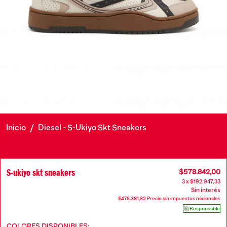
Inicio
/
Diesel - S-Ukiyo Skt Sneakers
S-ukiyo skt sneakers
$578.842,00
3 x $192.947,33
Sin interés
$478.381,82 Precio sin impuestos nacionales
Responsable
COLORES DISPONIBLES: