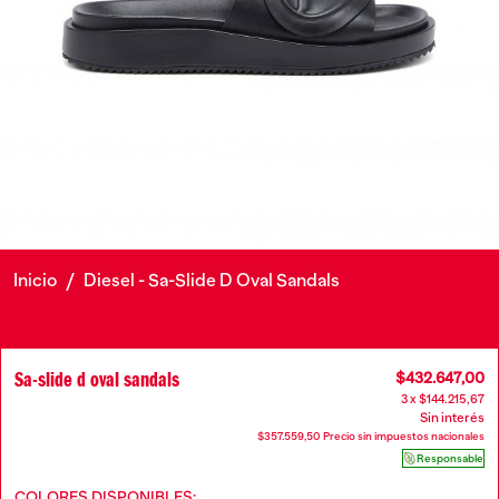
Inicio
/
Diesel - Sa-Slide D Oval Sandals
Sa-slide d oval sandals
$432.647,00
3 x $144.215,67
Sin interés
$357.559,50 Precio sin impuestos nacionales
Responsable
COLORES DISPONIBLES: