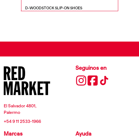
D-WOODSTOCK SLIP-ON SHOES
S-D-RUN
Seguinos en
El Salvador 4801,
Palermo
+54 9 11 2533-1966
Marcas
Ayuda