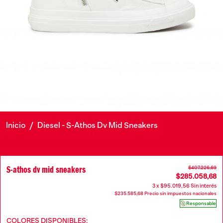
Inicio
/
Diesel - S-Athos Dv Mid Sneakers
S-athos dv mid sneakers
$407.226,69
$285.058,68
3 x $95.019,56 Sin interés
$235.585,68 Precio sin impuestos nacionales
Responsable
COLORES DISPONIBLES: