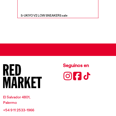
S-UKIYO V2 LOW SNEAKERS sale
S-SEREND
Seguinos en
El Salvador 4801,
Palermo
+54 9 11 2533-1966