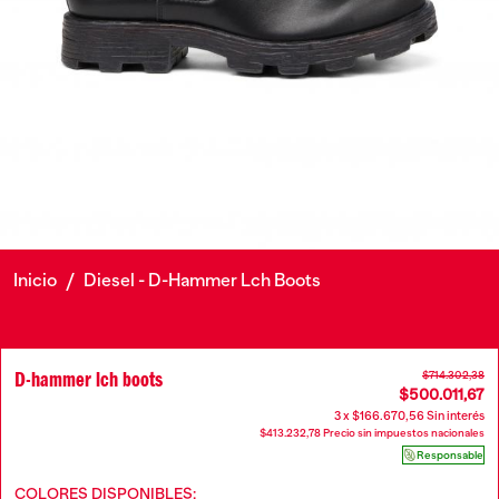
Inicio
/
Diesel - D-Hammer Lch Boots
D-hammer lch boots
$714.302,38
$500.011,67
3 x $166.670,56 Sin interés
$413.232,78 Precio sin impuestos nacionales
Responsable
COLORES DISPONIBLES: