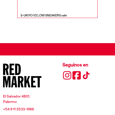
S-UKIYO V2 LOW SNEAKERS sale
S-SEREND
Seguinos en
El Salvador 4801,
Palermo
+54 9 11 2533-1966