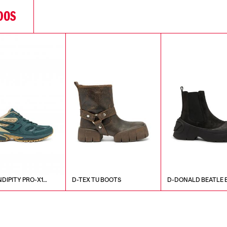
DOS
NDIPITY PRO-X1
D-TEX TU BOOTS
D-DONALD BEATLE 
RS SALE