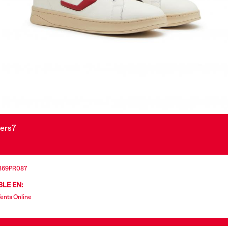
kers7
869PR087
LE EN:
Venta Online