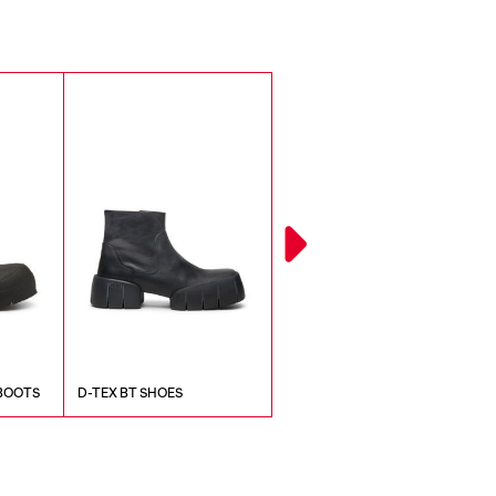
BOOTS
D-TEX BT SHOES
D-HAMMER LACE UP BOOTS