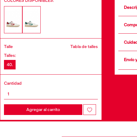
COLORES DISPONIBLES:
Descri
Compo
Cuida
Talle
Tabla de talles
•
Talles:
Envío 
40.
+info
Cantidad
Agregar al carrito