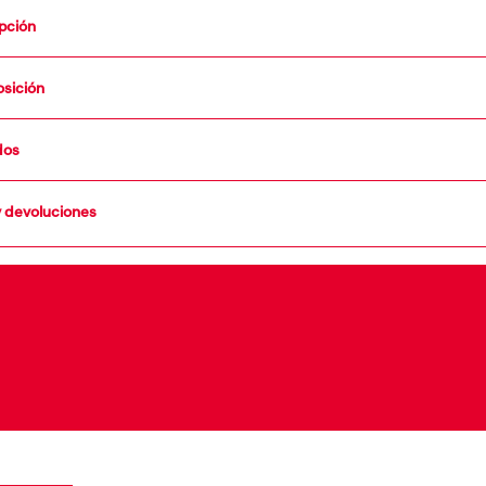
pción
sición
dos
y devoluciones