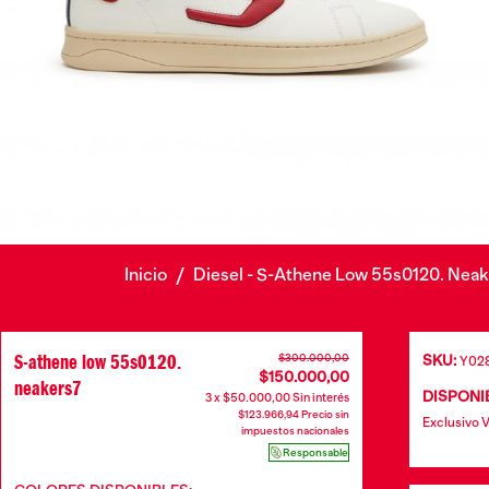
Inicio
/
Diesel - S-Athene Low 55s0120. Nea
S-athene low 55s0120.
$300.000,00
SKU:
Y02
$150.000,00
neakers7
DISPONIB
3 x $50.000,00 Sin interés
$123.966,94 Precio sin
Exclusivo 
impuestos nacionales
Responsable