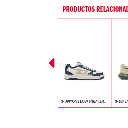
PRODUCTOS RELACIONA
S
S-UKIYO LOW SNEAKERS
S-UKIYO V2 LOW SNEAKERS
S-SERE
sale
SNEAKE