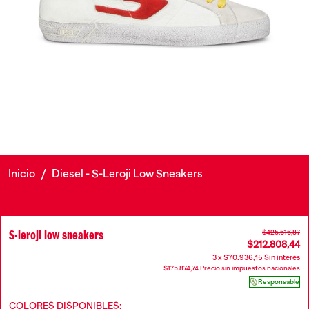
Inicio
/
Diesel - S-Leroji Low Sneakers
S-leroji low sneakers
$425.616,87
$212.808,44
3 x $70.936,15 Sin interés
$175.874,74 Precio sin impuestos nacionales
Responsable
COLORES DISPONIBLES: