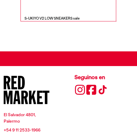
S-UKIYO V2 LOW SNEAKERS sale
S-SEREND
Seguinos en
El Salvador 4801,
Palermo
+54 9 11 2533-1966