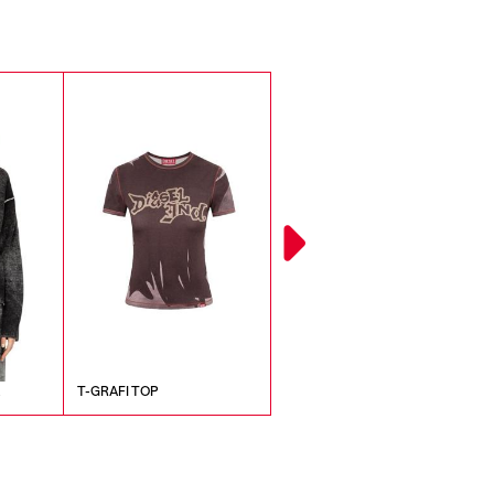
A
T-GRAFI TOP
P-ERQUEEN PANTALONI