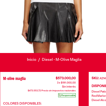
Inicio
/
Diesel - M-Olive Maglia
M-olive maglia
$573.000,00
SKU:
A21
3 x $191.000,00
DISPONIB
Sin interés
$473.553,72 Precio sin impuestos nacionales
Diesel Pati
Responsable
Red Marke
Diesel Alco
COLORES DISPONIBLES: