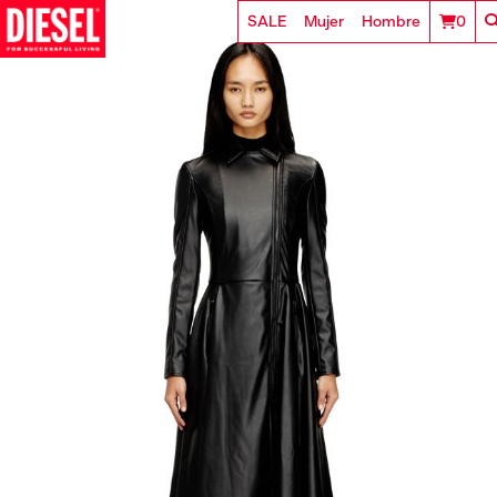
SALE
Mujer
Hombre
0