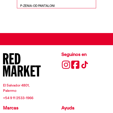
P-ZENIA-OD PANTALONI
M-ANCHO
Seguinos en
El Salvador 4801,
Palermo
+54 9 11 2533-1966
Marcas
Ayuda