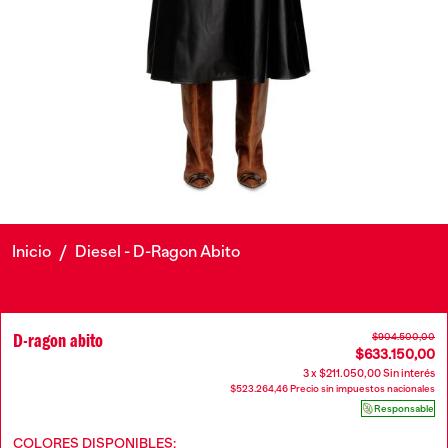
Inicio
/
Diesel - D-Ragon Abito
D-ragon abito
$904.500,00
$633.150,00
3 x $211.050,00 Sin interés
$523.264,46 Precio sin impuestos nacionales
Responsable
COLORES DISPONIBLES: