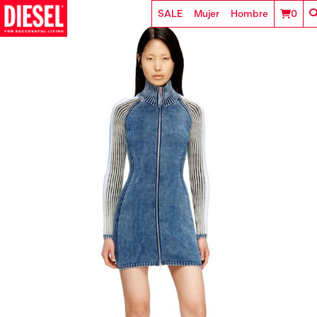
SALE
Mujer
Hombre
0