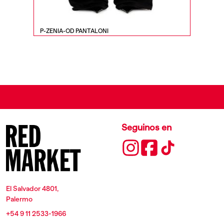
P-ZENIA-OD PANTALONI
M-ANCHO
Seguinos en
El Salvador 4801,
Palermo
+54 9 11 2533-1966