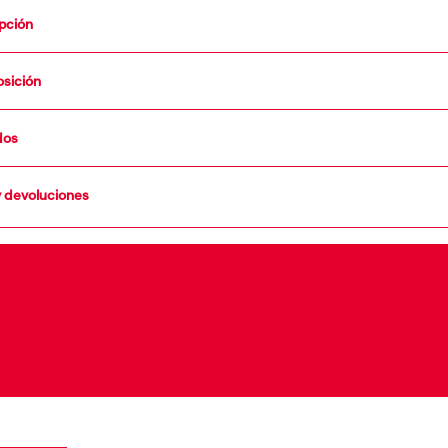
pción
sición
dos
y devoluciones