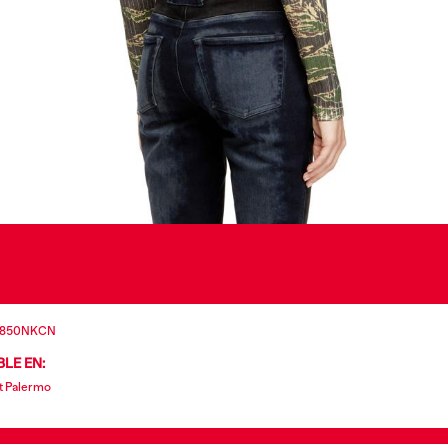
8850NKCN
LE EN:
t Palermo