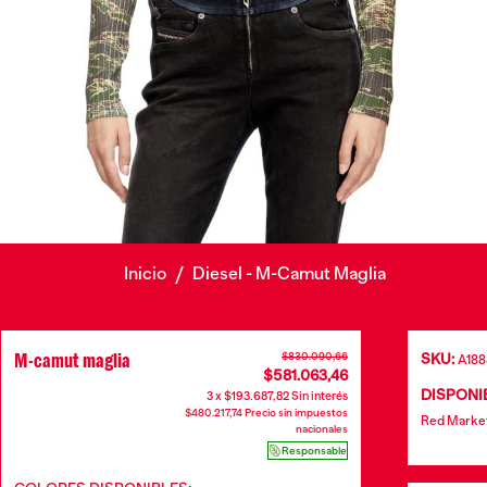
Inicio
/
Diesel - M-Camut Maglia
M-camut maglia
$830.090,66
SKU:
A18
$581.063,46
DISPONIB
3 x $193.687,82 Sin interés
$480.217,74 Precio sin impuestos
Red Marke
nacionales
Responsable