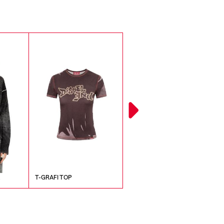
A
T-GRAFI TOP
P-ERQUEEN PANTALONI