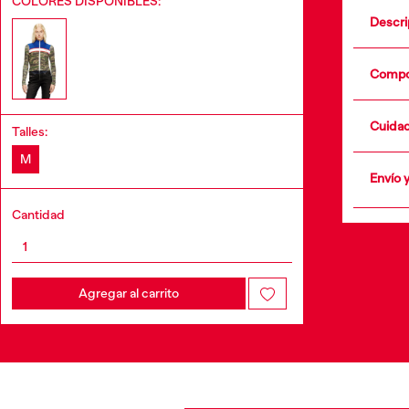
COLORES DISPONIBLES:
Descri
Compo
Cuida
Talles:
•
M
Envío 
+info
Cantidad
Agregar al carrito