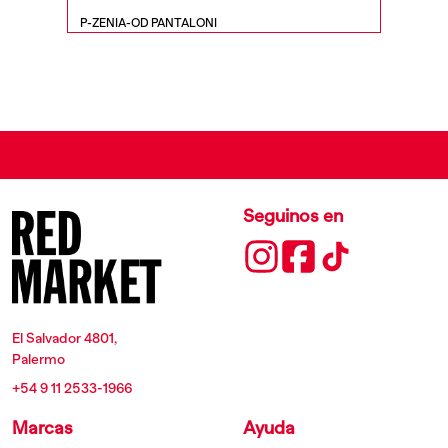
P-ZENIA-OD PANTALONI
M-ANCHO
Seguinos en
El Salvador 4801,
Palermo
+54 9 11 2533-1966
Marcas
Ayuda