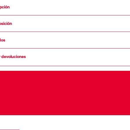
pción
 de la colección del SS25 Runway Show, este body sin costuras para mujer difumina 
 entre la ropa y la lencería. El punto está especialmente diseñado para crear una ilus
sición
nterior, con los hilos cortados en el exterior para crear efectos de escalera. Tejido a
a mezcla técnica de algodón para un fit de segunda piel elástico.
ALGODON 35% POLIPROPILENO
dos
y devoluciones