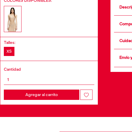
COLORES DISPONIBLES:
Descri
Parte
línea
Compo
ropa i
de un
65% 
Cuida
Talles:
•
XS
Envío 
+info
Cantidad
Agregar al carrito