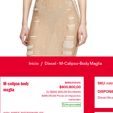
Inicio
/
Diesel - M-Calipso-Body Maglia
M-calipso-body
$858.000,00
SKU:
A188
$600.600,00
maglia
DISPONIB
3 x $200.200,00 Sin interés
$496.363,64 Precio sin impuestos
Diesel Alco
nacionales
Responsable