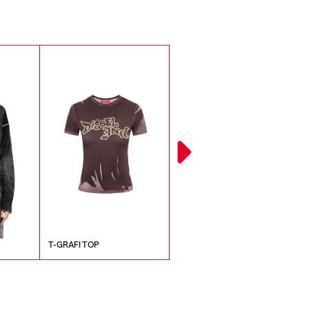
A
T-GRAFI TOP
P-ERQUEEN PANTALONI