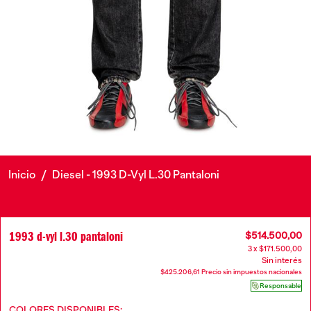
Inicio
/
Diesel - 1993 D-Vyl L.30 Pantaloni
1993 d-vyl l.30 pantaloni
$514.500,00
3 x $171.500,00
Sin interés
$425.206,61 Precio sin impuestos nacionales
Responsable
COLORES DISPONIBLES: