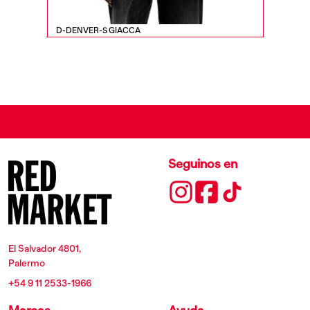
D-DENVER-S GIACCA
D-EBER-
Seguinos en
El Salvador 4801,
Palermo
+54 9 11 2533-1966