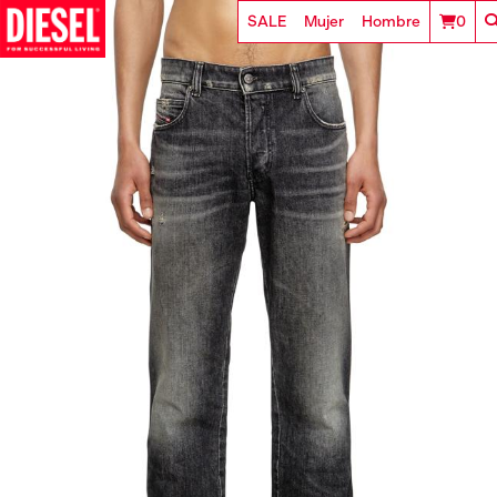
SALE
Mujer
Hombre
0